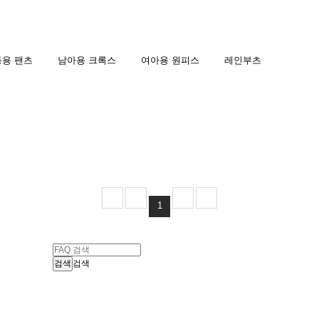
용 팬츠
남아용 크록스
여아용 원피스
레인부츠
1
검색