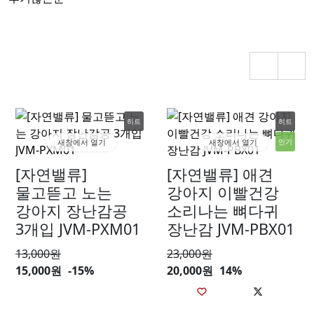
히트
히트
새창에서 열기
새창에서 열기
인기
[자연밸류]
[자연밸류] 애견
물고뜯고 노는
강아지 이빨건강
강아지 장난감공
소리나는 뼈다귀
3개입 JVM-PXM01
장난감 JVM-PBX01
13,000
원
23,000
원
15,000원
-15%
20,000원
14%