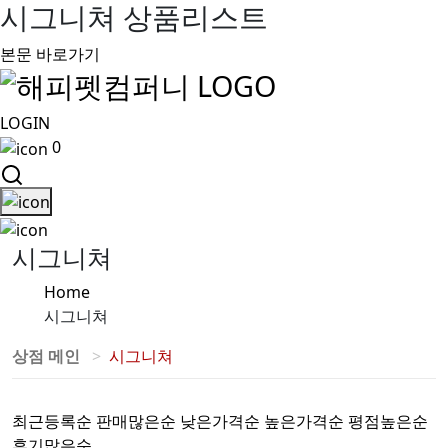
시그니쳐 상품리스트
본문 바로가기
LOGIN
0
시그니쳐
Home
시그니쳐
상점 메인
시그니쳐
최근등록순
판매많은순
낮은가격순
높은가격순
평점높은순
후기많은순